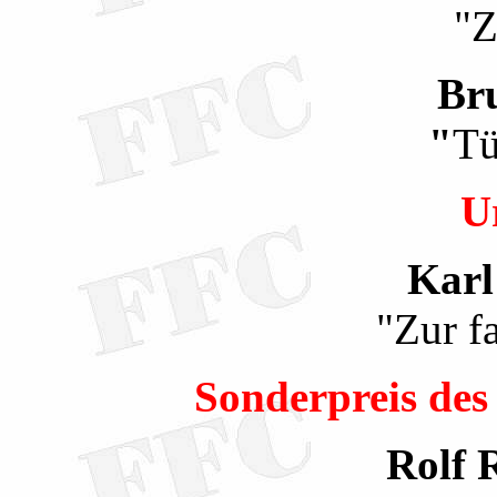
"Z
Br
"
Tü
U
Kar
"Zur f
Sonderpreis des 
Rolf 