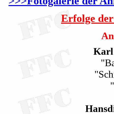
>>>Fotogalerie der 
Erfolge de
An
Kar
"B
"Sch
Hansdi