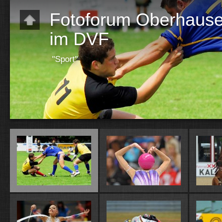
Fotoforum Oberhause
im DVF
"Sport"