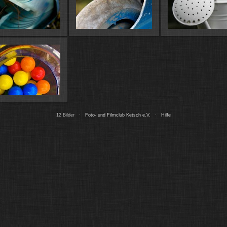
12 Bilder ·
Foto- und Filmclub Ketsch e.V.
·
Hilfe